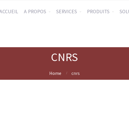
ACCUEIL
A PROPOS
SERVICES
PRODUITS
SOL
CNRS
Home
cnrs